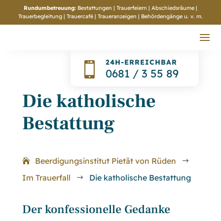
Rundumbetreuung:
Bestattungen | Trauerfeiern | Abschiedsräume |
Trauerbegleitung | Trauercafé | Traueranzeigen | Behördengänge
u. v. m.
24H-ERREICHBAR

0681 / 3 55 89
Die katholische
Bestattung
Beerdigungsinstitut Pietät von Rüden
$
Im Trauerfall
Die katholische Bestattung
$
Der konfessionelle Gedanke