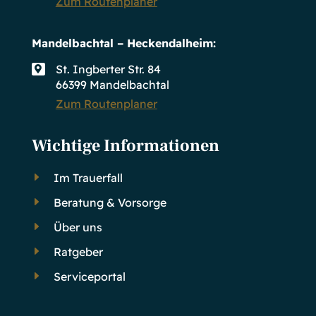
Zum Routenplaner
Mandelbachtal – Heckendalheim:
St. Ingberter Str. 84

66399 Mandelbachtal
Zum Routenplaner
Wichtige Informationen
E
Im Trauerfall
E
Beratung & Vorsorge
E
Über uns
E
Ratgeber
E
Serviceportal