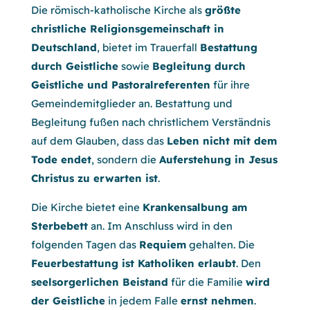
Die römisch-katholische Kirche als
größte
christliche Religionsgemeinschaft in
Deutschland
, bietet im Trauerfall
Bestattung
durch Geistliche
sowie
Begleitung durch
Geistliche und Pastoralreferenten
für ihre
Gemeindemitglieder an. Bestattung und
Begleitung fußen nach christlichem Verständnis
auf dem Glauben, dass das
Leben nicht mit dem
Tode endet
, sondern die
Auferstehung in Jesus
Christus zu erwarten ist
.
Die Kirche bietet eine
Krankensalbung am
Sterbebett
an. Im Anschluss wird in den
folgenden Tagen das
Requiem
gehalten. Die
Feuerbestattung ist Katholiken erlaubt
. Den
seelsorgerlichen Beistand
für die Familie
wird
der Geistliche
in jedem Falle
ernst nehmen
.