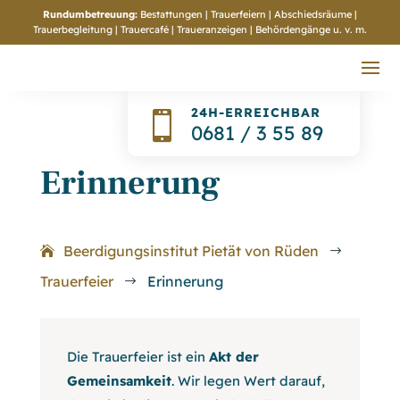
Rundumbetreuung:
Bestattungen | Trauerfeiern | Abschiedsräume |
Trauerbegleitung | Trauercafé | Traueranzeigen | Behördengänge
u. v. m.
24H-ERREICHBAR

0681 / 3 55 89
Erinnerung
Beerdigungsinstitut Pietät von Rüden
$
Trauerfeier
Erinnerung
$
Die Trauerfeier ist ein
Akt der
Gemeinsamkeit
. Wir legen Wert darauf,