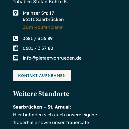
Inhaber: Stefan Kohl e.K.
Mainzer Str. 17

66111 Saarbrücken
Zum Routenplaner

0681 / 3 55 89
0681 / 3 57 80

info@pietaetvonrueden.de

KONTAKT AUFNEHMEN
Weitere Standorte
Saarbrücken – St. Arnual:
Hier befinden sich auch unsere eigene
Trauerhalle sowie unser Trauercafé