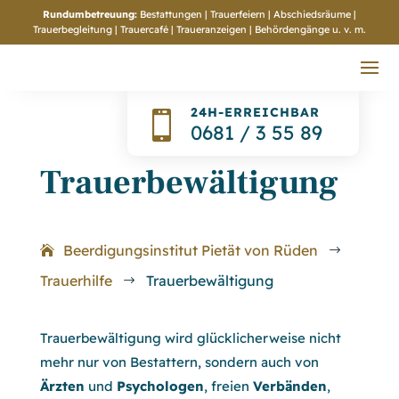
Rundumbetreuung:
Bestattungen | Trauerfeiern | Abschiedsräume |
Trauerbegleitung | Trauercafé | Traueranzeigen | Behördengänge
u. v. m.
24H-ERREICHBAR

0681 / 3 55 89
Trauerbewältigung
Beerdigungsinstitut Pietät von Rüden
$
Trauerhilfe
Trauerbewältigung
$
Trauerbewältigung wird glücklicherweise nicht
mehr nur von Bestattern, sondern auch von
Ärzten
und
Psychologen
, freien
Verbänden
,