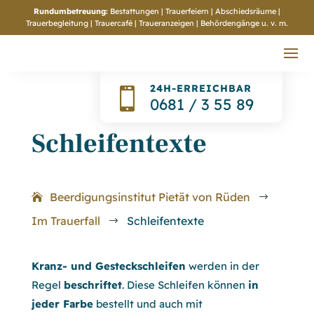
Rundumbetreuung:
Bestattungen | Trauerfeiern | Abschiedsräume |
Trauerbegleitung | Trauercafé | Traueranzeigen | Behördengänge
u. v. m.
24H-ERREICHBAR

0681 / 3 55 89
Schleifentexte
Beerdigungsinstitut Pietät von Rüden
$
Im Trauerfall
Schleifentexte
$
Kranz- und Gesteckschleifen
werden in der
Regel
beschriftet
. Diese Schleifen können
in
jeder Farbe
bestellt und auch mit