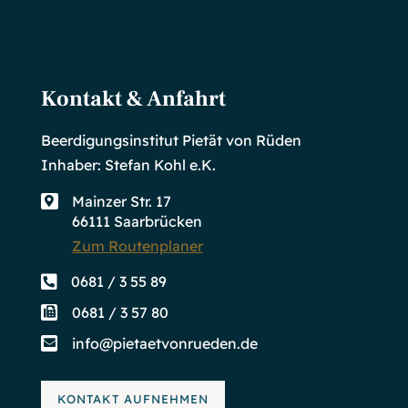
Kontakt & Anfahrt
Beerdigungsinstitut Pietät von Rüden
Inhaber: Stefan Kohl e.K.
Mainzer Str. 17

66111 Saarbrücken
Zum Routenplaner

0681 / 3 55 89
0681 / 3 57 80

info@pietaetvonrueden.de

KONTAKT AUFNEHMEN